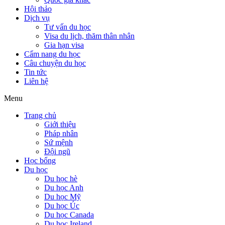
Hội thảo
Dịch vụ
Tư vấn du học
Visa du lịch, thăm thân nhân
Gia hạn visa
Cẩm nang du học
Câu chuyện du học
Tin tức
Liên hệ
Menu
Trang chủ
Giới thiệu
Pháp nhân
Sứ mệnh
Đội ngũ
Học bổng
Du học
Du học hè
Du học Anh
Du học Mỹ
Du học Úc
Du học Canada
Du học Ireland