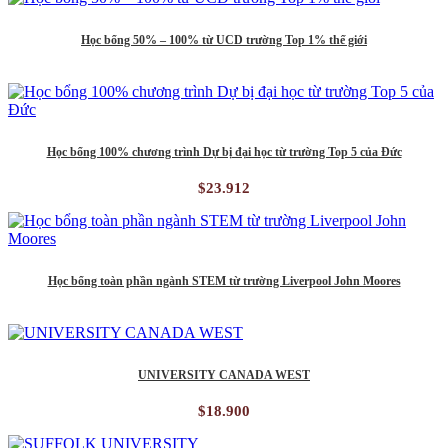
Học bổng 50% – 100% từ UCD trường Top 1% thế giới
Học bổng 100% chương trình Dự bị đại học từ trường Top 5 của Đức
$
23.912
Học bổng toàn phần ngành STEM từ trường Liverpool John Moores
UNIVERSITY CANADA WEST
$
18.900