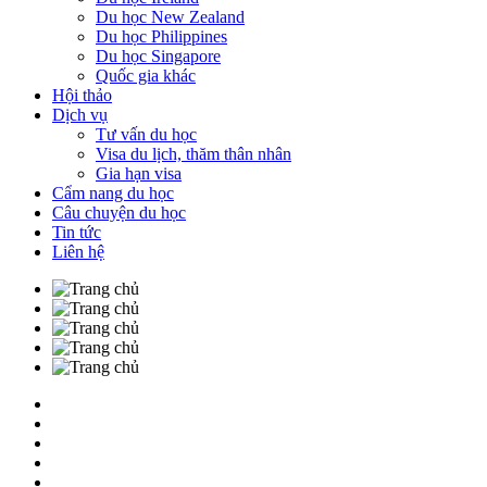
Du học New Zealand
Du học Philippines
Du học Singapore
Quốc gia khác
Hội thảo
Dịch vụ
Tư vấn du học
Visa du lịch, thăm thân nhân
Gia hạn visa
Cẩm nang du học
Câu chuyện du học
Tin tức
Liên hệ