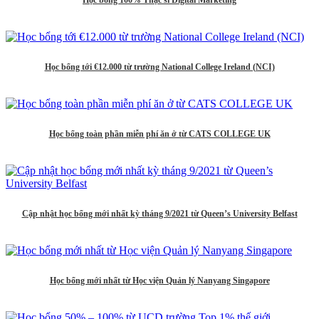
Học bổng 100% Thạc sĩ Digital Marketing
Học bổng tới €12.000 từ trường National College Ireland (NCI)
Học bổng toàn phần miễn phí ăn ở từ CATS COLLEGE UK
Cập nhật học bổng mới nhất kỳ tháng 9/2021 từ Queen’s University Belfast
Học bổng mới nhất từ Học viện Quản lý Nanyang Singapore