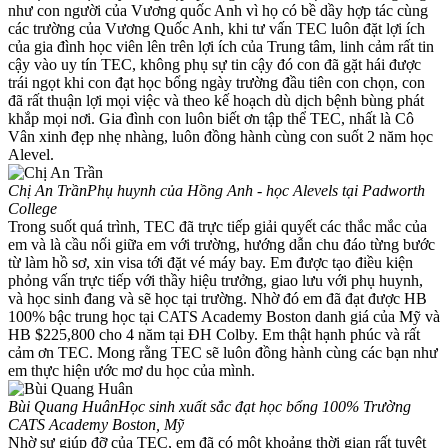
như con người của Vương quốc Anh vì họ có bề dầy hợp tác cùng
các trường của Vương Quốc Anh, khi tư vấn TEC luôn đặt lợi ích
của gia đình học viên lên trên lợi ích của Trung tâm, linh cảm rất tin
cậy vào uy tín TEC, không phụ sự tin cậy đó con đã gặt hái được
trái ngọt khi con đạt học bổng ngày trường đầu tiên con chọn, con
đã rất thuận lợi mọi việc và theo kế hoạch dù dịch bệnh bùng phát
khắp mọi nơi. Gia đình con luôn biết ơn tập thể TEC, nhất là Cô
Vân xinh đẹp nhẹ nhàng, luôn đồng hành cùng con suốt 2 năm học
Alevel.
Chị An Trần
Phụ huynh của Hồng Anh - học Alevels tại Padworth
College
Trong suốt quá trình, TEC đã trực tiếp giải quyết các thắc mắc của
em và là cầu nối giữa em với trường, hướng dẫn chu đáo từng bước
từ làm hồ sơ, xin visa tới đặt vé máy bay. Em được tạo điều kiện
phỏng vấn trực tiếp với thầy hiệu trưởng, giao lưu với phụ huynh,
và học sinh đang và sẽ học tại trường. Nhờ đó em đã đạt được HB
100% bậc trung học tại CATS Academy Boston danh giá của Mỹ và
HB $225,800 cho 4 năm tại ĐH Colby. Em thật hạnh phúc và rất
cảm ơn TEC. Mong rằng TEC sẽ luôn đồng hành cùng các bạn như
em thực hiện ước mơ du học của mình.
Bùi Quang Huân
Học sinh xuất sắc đạt học bổng 100% Trường
CATS Academy Boston, Mỹ
Nhờ sự giúp đỡ của TEC, em đã có một khoảng thời gian rất tuyệt