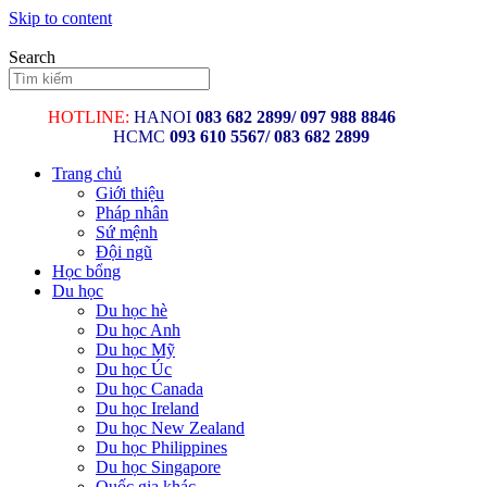
Skip to content
Search
HOTLINE:
HANOI
083 682 2899/
097 988 8846
HCMC
093 610 5567/ 083 682 2899
Trang chủ
Giới thiệu
Pháp nhân
Sứ mệnh
Đội ngũ
Học bổng
Du học
Du học hè
Du học Anh
Du học Mỹ
Du học Úc
Du học Canada
Du học Ireland
Du học New Zealand
Du học Philippines
Du học Singapore
Quốc gia khác