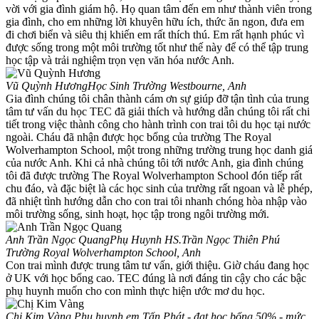
vời với gia đình giám hộ. Họ quan tâm đến em như thành viên trong
gia đình, cho em những lời khuyên hữu ích, thức ăn ngon, đưa em
đi chơi biển và siêu thị khiến em rất thích thú. Em rất hạnh phúc vì
được sống trong một môi trường tốt như thế này để có thể tập trung
học tập và trải nghiệm trọn vẹn văn hóa nước Anh.
Vũ Quỳnh Hương
Học Sinh Trường Westbourne, Anh
Gia đình chúng tôi chân thành cám ơn sự giúp đỡ tận tình của trung
tâm tư vấn du học TEC đã giải thích và hướng dẫn chúng tôi rất chi
tiết trong việc thành công cho hành trình con trai tôi du học tại nước
ngoài. Cháu đã nhận được học bổng của trường The Royal
Wolverhampton School, một trong những trường trung học danh giá
của nước Anh. Khi cả nhà chúng tôi tới nước Anh, gia đình chúng
tôi đã được trường The Royal Wolverhampton School đón tiếp rất
chu đáo, và đặc biệt là các học sinh của trường rất ngoan và lễ phép,
đã nhiệt tình hướng dẫn cho con trai tôi nhanh chóng hòa nhập vào
môi trường sống, sinh hoạt, học tập trong ngôi trường mới.
Anh Trần Ngọc Quang
Phụ Huynh HS.Trần Ngọc Thiên Phú
Trường Royal Wolverhampton School, Anh
Con trai mình được trung tâm tư vấn, giới thiệu. Giờ cháu đang học
ở UK với học bổng cao. TEC đúng là nơi đáng tin cậy cho các bậc
phụ huynh muốn cho con mình thực hiện ước mơ du học.
Chị Kim Vàng
Phụ huynh em Tấn Phát - đạt học bổng 50% - mức