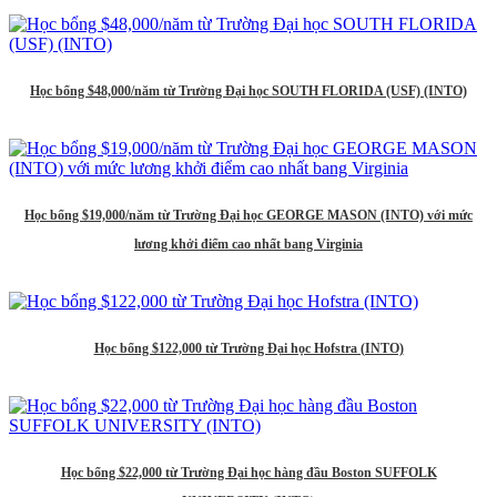
Học bổng $48,000/năm từ Trường Đại học SOUTH FLORIDA (USF) (INTO)
Học bổng $19,000/năm từ Trường Đại học GEORGE MASON (INTO) với mức
lương khởi điểm cao nhất bang Virginia
Học bổng $122,000 từ Trường Đại học Hofstra (INTO)
Học bổng $22,000 từ Trường Đại học hàng đầu Boston SUFFOLK