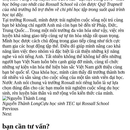
học bổng cao nhất của Rossall School và còn được Quỹ Trapnell
của nhà trường hỗ trợ thêm về chi phí học tập trong suốt quá trình
học tại đây.
Tại trường Rossall, mình được trải nghiệm cuộc sống nội trú cùng
bạn bè không chỉ người Anh mà còn bạn bè đến từ Pháp, Đức,
Trung Quốc…Trong một môi trường đa văn hóa như vậy, việc rèn
luyện khả năng giao tiếp cùng sự tự tin hòa nhập rất quan trọng.
Mình học được cách chủ động trong giao tiếp cũng như tích cực
tham gia các hoạt động tập thể. Điều đó giúp mình nâng cao khả
năng làm việc theo nhóm và đặc biệt là cải thiện những kỹ năng
nghe và nói tiếng Anh. Tất nhiên không thể không kể đến những
người bạn Việt Nam luôn bên cạnh giúp đỡ mình, cùng tổ chức
những sự kiện văn hóa thể hiện bản sắc Việt Nam giới thiệu cùng
bạn bè quốc tế. Qua khóa học, mình cảm thấy đã trưởng thành hơn
rất nhiều và sẵn sàng cho cuộc sống của một tân sinh viên đại học.
Nước Anh nói chung và trường Rossall nói riêng luôn là sự lựa
chọn đúng đắn cho các bạn muốn trải nghiệm cuộc sống du học
sinh, rèn luyện bản thân và mở rộng vốn kiến thức của mình.
Nguyễn Thành Long
Cựu học sinh TEC tại Rossall School
Previous
Next
bạn cần tư vấn?