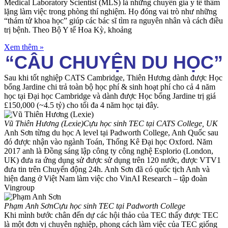
Medical Laboratory Scientist (MLS) là những chuyên gia y tế thầm
lặng làm việc trong phòng thí nghiệm. Họ đóng vai trò như những
“thám tử khoa học” giúp các bác sĩ tìm ra nguyên nhân và cách điều
trị bệnh. Theo Bộ Y tế Hoa Kỳ, khoảng
Xem thêm »
“CÂU CHUYỆN DU HỌC”
Sau khi tốt nghiệp CATS Cambridge, Thiên Hương dành được Học
bổng Jardine chi trả toàn bộ học phí & sinh hoạt phí cho cả 4 năm
học tại Đại học Cambridge và dành được Học bổng Jardine trị giá
£150,000 (~4.5 tỷ) cho tối đa 4 năm học tại đây.
Vũ Thiên Hương (Lexie)
Cựu học sinh TEC tại CATS College, UK
Anh Sơn từng du học A level tại Padworth College, Anh Quốc sau
đó được nhận vào ngành Toán, Thống Kê Đại học Oxford. Năm
2017 anh là Đồng sáng lập công ty công nghệ Esplorio (London,
UK) đưa ra ứng dụng sử được sử dụng trên 120 nước, được VTV1
đưa tin trên Chuyển động 24h. Anh Sơn đã có quốc tịch Anh và
hiện đang ở Việt Nam làm việc cho VinAI Research – tập đoàn
Vingroup
Phạm Anh Sơn
Cựu học sinh TEC tại Padworth College
Khi mình bước chân đến dự các hội thảo của TEC thấy được TEC
là một đơn vị chuyên nghiệp, phong cách làm việc của TEC giống