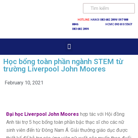
Skip
HOTLINE:
HANOI
083 682 2899/
097 988
to
8846
HCMC
093 610 5567/
083 682 2899
content
Học bổng toàn phần ngành STEM từ
trường Liverpool John Moores
February 10, 2021
Đại học Liverpool John Moores
hợp tác với Hội đồng
Anh tài trợ 5 học bổng toàn phần bậc thạc sĩ cho các nữ
sinh viên đến từ Đông Nam Á. Giải thưởng giáo dục được