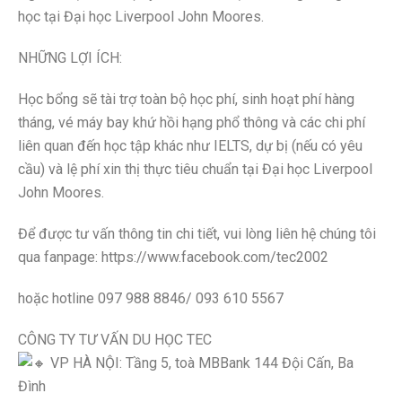
học tại Đại học Liverpool John Moores.
NHỮNG LỢI ÍCH:
Học bổng sẽ tài trợ toàn bộ học phí, sinh hoạt phí hàng
tháng, vé máy bay khứ hồi hạng phổ thông và các chi phí
liên quan đến học tập khác như IELTS, dự bị (nếu có yêu
cầu) và lệ phí xin thị thực tiêu chuẩn tại Đại học Liverpool
John Moores.
Để được tư vấn thông tin chi tiết, vui lòng liên hệ chúng tôi
qua fanpage: https://www.facebook.com/tec2002
hoặc hotline 097 988 8846/ 093 610 5567
CÔNG TY TƯ VẤN DU HỌC TEC
VP HÀ NỘI: Tầng 5, toà MBBank 144 Đội Cấn, Ba
Đình