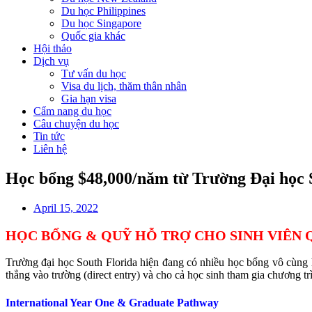
Du học Philippines
Du học Singapore
Quốc gia khác
Hội thảo
Dịch vụ
Tư vấn du học
Visa du lịch, thăm thân nhân
Gia hạn visa
Cẩm nang du học
Câu chuyện du học
Tin tức
Liên hệ
Học bổng $48,000/năm từ Trường Đại h
April 15, 2022
HỌC BỔNG & QUỸ HỖ TRỢ CHO SINH VIÊN 
Trường đại học South Florida hiện đang có nhiều học bổng vô cùng 
thẳng vào trường (direct entry) và cho cả học sinh tham gia chương 
International Year One & Graduate Pathway