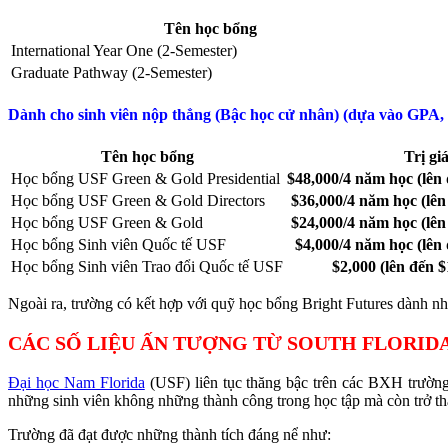
Tên học bổng
International Year One (2-Semester)
Graduate Pathway (2-Semester)
Dành cho sinh viên nộp thẳng (Bậc học cử nhân) (dựa vào GPA,
Tên học bổng
Trị gi
Học bổng USF Green & Gold Presidential
$48,000/4 năm học (lên
Học bổng USF Green & Gold Directors
$36,000/4 năm học (lên
Học bổng USF Green & Gold
$24,000/4 năm học (lên
Học bổng Sinh viên Quốc tế USF
$4,000/4 năm học (lên
Học bổng Sinh viên Trao đổi Quốc tế USF
$2,000 (lên đến 
Ngoài ra, trường có kết hợp với quỹ học bổng Bright Futures dành nhữ
CÁC SỐ LIỆU ẤN TƯỢNG TỪ SOUTH FLORID
Đại học Nam Florida
(USF) liên tục thăng bậc trên các BXH trường
những sinh viên không những thành công trong học tập mà còn trở thà
Trường đã đạt được những thành tích đáng nể như: