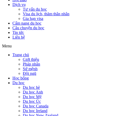
Dịch vụ
Tư vấn du học
Visa du lịch, thăm thân nhân
Gia hạn visa
Cẩm nang du học
Câu chuyện du học
Tin tức
Liên hệ
Menu
Trang chủ
Giới thiệu
Pháp nhân
Sứ mệnh
Đội ngũ
Học bổng
Du học
Du học hè
Du học Anh
Du học Mỹ
Du học Úc
Du học Canada
Du học Ireland
Du học New Zealand