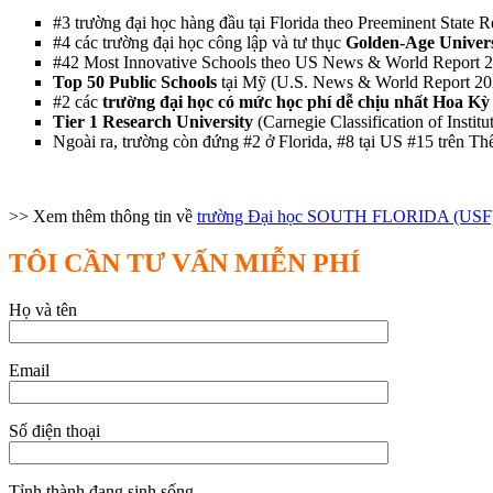
#3 trường đại học hàng đầu tại Florida theo Preeminent State 
#4 các trường đại học công lập và tư thục
Golden-Age Univers
#42 Most Innovative Schools theo US News & World Report 
Top 50 Public Schools
tại Mỹ (U.S. News & World Report 20
#2 các
trường đại học có mức học phí dễ chịu nhất Hoa Kỳ
Tier 1 Research University
(Carnegie Classification of Instit
Ngoài ra, trường còn đứng #2 ở Florida, #8 tại US #15 trên Th
>> Xem thêm thông tin về
trường Đại học SOUTH FLORIDA (USF
TÔI CẦN TƯ VẤN MIỄN PHÍ
Họ và tên
Email
Số điện thoại
Tỉnh thành đang sinh sống