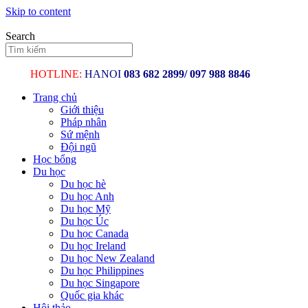
Skip to content
Search
HOTLINE:
HANOI
083 682 2899/
097 988
Trang chủ
Giới thiệu
Pháp nhân
Sứ mệnh
Đội ngũ
Học bổng
Du học
Du học hè
Du học Anh
Du học Mỹ
Du học Úc
Du học Canada
Du học Ireland
Du học New Zealand
Du học Philippines
Du học Singapore
Quốc gia khác
Hội thảo