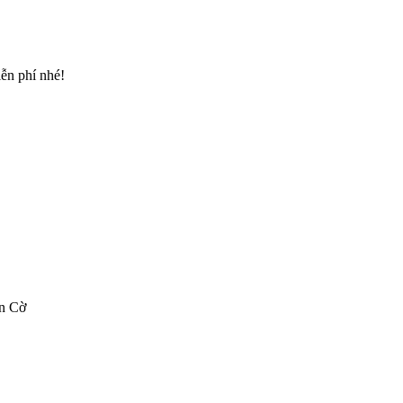
ễn phí nhé!
àn Cờ