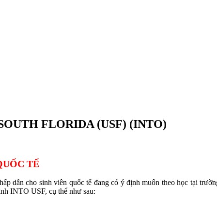
ọc SOUTH FLORIDA (USF) (INTO)
QUỐC TẾ
hấp dẫn cho sinh viên quốc tế đang có ý định muốn theo học tại trườ
trình INTO USF, cụ thể như sau: