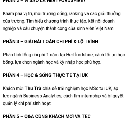
PHẦN 2 – VÌ SAO LÀ HERTFORDSHIRE?
Khám phá vị trí, môi trường sống, ranking và các giải thưởng
của trường. Tìm hiểu chương trình thực tập, kết nối doanh
nghiệp và câu chuyện thành công của sinh viên Việt Nam.
PHẦN 3 – GIẢI BÀI TOÁN CHI PHÍ & LỘ TRÌNH
Phân tích tổng chi phí 1 năm tại Hertfordshire, cách tối ưu học
bổng, lựa chọn ngành học và kỳ nhập học phù hợp.
PHẦN 4 – HỌC & SỐNG THỰC TẾ TẠI UK
Khách mời
Thu Trà
chia sẻ trải nghiệm học MSc tại UK, áp
lực ngành Business Analytics, cách tìm internship và bí quyết
quản lý chi phí sinh hoạt.
PHẦN 5 – Q&A CÙNG KHÁCH MỜI VÀ TEC