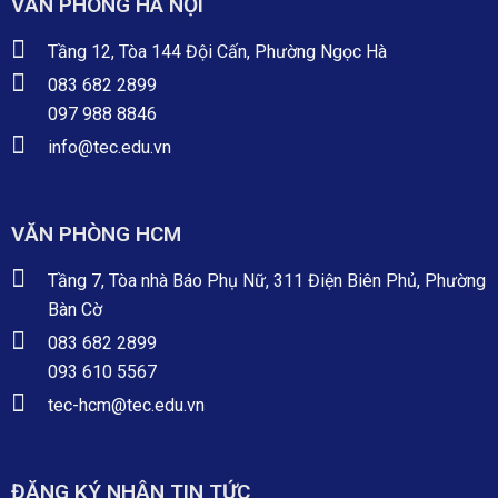
VĂN PHÒNG HÀ NỘI
Tầng 12, Tòa 144 Đội Cấn, Phường Ngọc Hà
083 682 2899
097 988 8846
info@tec.edu.vn
VĂN PHÒNG HCM
Tầng 7, Tòa nhà Báo Phụ Nữ, 311 Điện Biên Phủ, Phường
Bàn Cờ
083 682 2899
093 610 5567
tec-hcm@tec.edu.vn
ĐĂNG KÝ NHẬN TIN TỨC