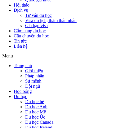
Hội thảo
Dịch vụ
Tư vấn du học
Visa du lịch, thăm thân nhân
Gia hạn visa
Cẩm nang du học
Câu chuyện du học
Tin tức
Liên hệ
Menu
Trang chủ
Giới thiệu
Pháp nhân
Sứ mệnh
Đội ngũ
Học bổng
Du học
Du học hè
Du học Anh
Du học Mỹ
Du học Úc
Du học Canada
Du học Ireland