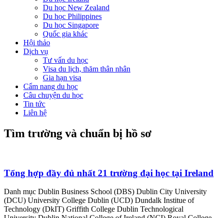
Du học New Zealand
Du học Philippines
Du học Singapore
Quốc gia khác
Hội thảo
Dịch vụ
Tư vấn du học
Visa du lịch, thăm thân nhân
Gia hạn visa
Cẩm nang du học
Câu chuyện du học
Tin tức
Liên hệ
Tìm trường và chuẩn bị hồ sơ
Tổng hợp đầy đủ nhất 21 trường đại học tại Ireland
Danh mục Dublin Business School (DBS) Dublin City University
(DCU) University College Dublin (UCD) Dundalk Institue of
Technology (DkIT) Griffith College Dublin Technological
University Dublin National College of Ireland (NCI) Royal College