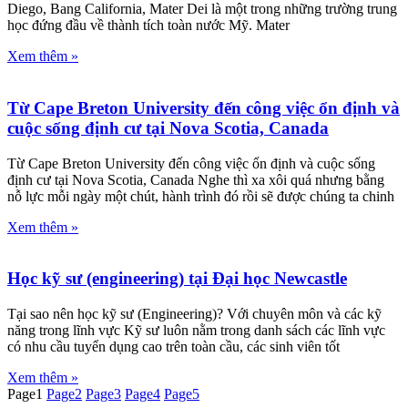
Diego, Bang California, Mater Dei là một trong những trường trung
học đứng đầu về thành tích toàn nước Mỹ. Mater
Xem thêm »
Từ Cape Breton University đến công việc ổn định và
cuộc sống định cư tại Nova Scotia, Canada
Từ Cape Breton University đến công việc ổn định và cuộc sống
định cư tại Nova Scotia, Canada Nghe thì xa xôi quá nhưng bằng
nỗ lực mỗi ngày một chút, hành trình đó rồi sẽ được chúng ta chinh
Xem thêm »
Học kỹ sư (engineering) tại Đại học Newcastle
Tại sao nên học kỹ sư (Engineering)? Với chuyên môn và các kỹ
năng trong lĩnh vực Kỹ sư luôn nằm trong danh sách các lĩnh vực
có nhu cầu tuyển dụng cao trên toàn cầu, các sinh viên tốt
Xem thêm »
Page
1
Page
2
Page
3
Page
4
Page
5