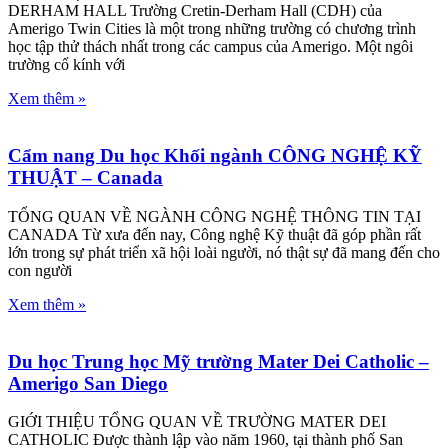
DERHAM HALL Trường Cretin-Derham Hall (CDH) của
Amerigo Twin Cities là một trong những trường có chương trình
học tập thử thách nhất trong các campus của Amerigo. Một ngôi
trường cổ kính với
Xem thêm »
Cẩm nang Du học Khối ngành CÔNG NGHỆ KỸ
THUẬT – Canada
TỔNG QUAN VỀ NGÀNH CÔNG NGHỆ THÔNG TIN TẠI
CANADA Từ xưa đến nay, Công nghệ Kỹ thuật đã góp phần rất
lớn trong sự phát triển xã hội loài người, nó thật sự đã mang đến cho
con người
Xem thêm »
Du học Trung học Mỹ trường Mater Dei Catholic –
Amerigo San Diego
GIỚI THIỆU TỔNG QUAN VỀ TRƯỜNG MATER DEI
CATHOLIC Được thành lập vào năm 1960, tại thành phố San