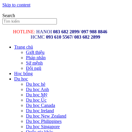
Skip to content
Search
HOTLINE:
HANOI
083 682 2899/
097 988 8846
HCMC
093 610 5567/ 083 682 2899
Trang chủ
Giới thiệu
Pháp nhân
Sứ mệnh
Đội ngũ
Học bổng
Du học
Du học hè
Du học Anh
Du học Mỹ
Du học Úc
Du học Canada
Du học Ireland
Du học New Zealand
Du học Philippines
Du học Singapore
Quốc gia khác