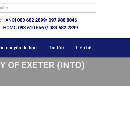
:
HANOI
083 682 2899/
097 988 8846
HCMC
093 610 5567/ 083 682 2899
âu chuyện du học
Tin tức
Liên hệ
TY OF EXETER (INTO)