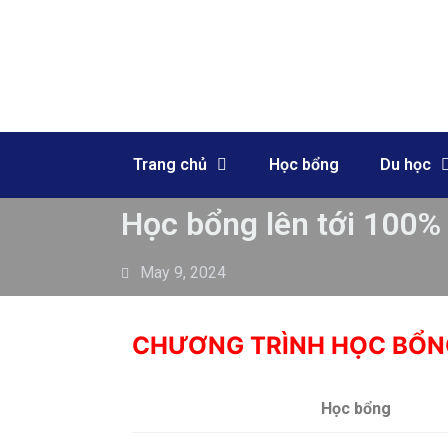
Skip
to
content
Trang chủ
Học bổng
Du học
Học bổng lên tới 100
May 9, 2024
CHƯƠNG TRÌNH HỌC BỔNG
Học bổng