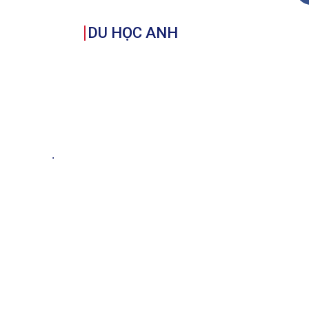
DU HỌC ANH
Các thành phố du học tại Anh