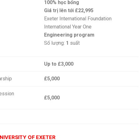
100% học bổng
Giá trị lên tới £22,995
Exeter International Foundation
International Year One
Engineering program
Số lượng:
1
suất
Up to £3,000
arship
£5,000
ression
£5,000
NIVERSITY OF EXETER