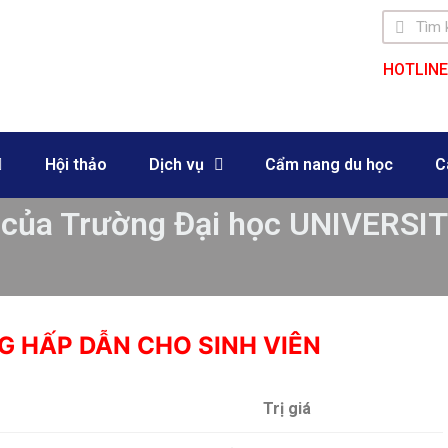
HOTLINE
Hội thảo
Dịch vụ
Cẩm nang du học
C
% của Trường Đại học UNIVERSI
 HẤP DẪN CHO SINH VIÊN
Trị giá