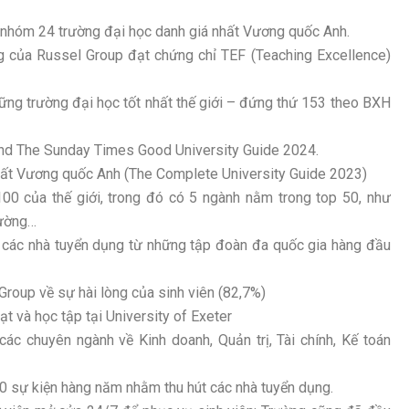
– nhóm 24 trường đại học danh giá nhất Vương quốc Anh.
ờng của Russel Group đạt chứng chỉ TEF (Teaching Excellence)
ững trường đại học tốt nhất thế giới – đứng thứ 153 theo BXH
nd The Sunday Times Good University Guide 2024.
nhất Vương quốc Anh (The Complete University Guide 2023)
00 của thế giới, trong đó có 5 ngành nằm trong top 50, như
rường…
 các nhà tuyển dụng từ những tập đoàn đa quốc gia hàng đầu
roup về sự hài lòng của sinh viên (82,7%)
t và học tập tại University of Exeter
c chuyên ngành về Kinh doanh, Quản trị, Tài chính, Kế toán
00 sự kiện hàng năm nhằm thu hút các nhà tuyển dụng.