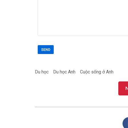
Du học
Du học Anh
Cuộc sống ở Anh
N