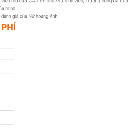
thư viện mở cửa 24/7 để phục vụ sinh viên; Trường cũng đã đầu
ủa mình.
g danh giá của Nữ hoàng Anh.
 PHÍ