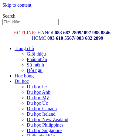
Skip to content
Search
HOTLINE:
HANOI
083 682 2899/
097 988 8846
HCMC
093 610 5567/ 083 682 2899
Trang chủ
Giới thiệu
Pháp nhân
Sứ mệnh
Đội ngũ
Học bổng
Du học
Du học hè
Du học Anh
Du học Mỹ
Du học Úc
Du học Canada
Du học Ireland
Du học New Zealand
Du học Philippines
Du học Singapore
Quốc gia khác