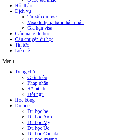
Hội thảo
Dịch vụ
Tư vấn du học
Visa du lịch, thăm thân nhân
Gia hạn visa
Cẩm nang du học
Câu chuyện du học
Tin tức
Liên hệ
Menu
Trang chủ
Giới thiệu
Pháp nhân
Sứ mệnh
Đội ngũ
Học bổng
Du học
Du học hè
Du học Anh
Du học Mỹ
Du học Úc
Du học Canada
Du học Ireland