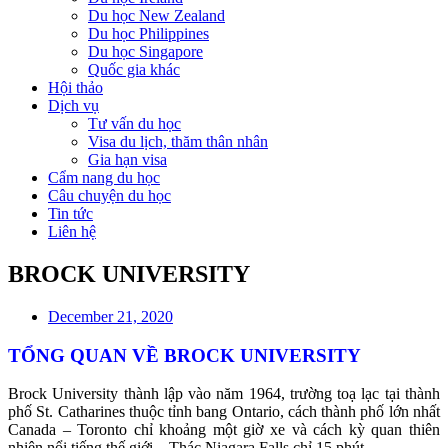
Du học New Zealand
Du học Philippines
Du học Singapore
Quốc gia khác
Hội thảo
Dịch vụ
Tư vấn du học
Visa du lịch, thăm thân nhân
Gia hạn visa
Cẩm nang du học
Câu chuyện du học
Tin tức
Liên hệ
BROCK UNIVERSITY
December 21, 2020
TỔNG QUAN VỀ BROCK UNIVERSITY
Brock University thành lập vào năm 1964, trường toạ lạc tại thành
phố St. Catharines thuộc tỉnh bang Ontario, cách thành phố lớn nhất
Canada – Toronto chỉ khoảng một giờ xe và cách kỳ quan thiên
nhiên nổi tiếng thế giới – Thác Niagara Falls chỉ 15 phút.