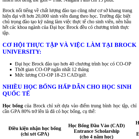
Brock nổi tiếng về chất lượng đào tạo cũng như cơ sở khang trang
hiện đại với hơn 20,000 sinh viên đang theo học. Trường đặc biệt
chú trọng đào tạo kỹ năng làm việc thực tế cho sinh viên, nên hầu
hết các khoa ngành của Đại học Brock đều có chương trình thực
tập.
CƠ HỘI THỰC TẬP VÀ VIỆC LÀM TẠI BROCK
UNIVERSITY:
Đại học Brock đào tạo hơn 40 chương trình học có CO-OP
Thời gian CO-OP ngắn nhất 12 tháng
Mức lương CO-OP 18-23 CAD/giờ.
NHIỀU HỌC BỔNG HẤP DẪN CHO HỌC SINH
QUỐC TẾ
Học bổng
của Brock chỉ xét dựa vào điểm trung bình học tập, chỉ
cần GPA 80% trở lên là đã có học bổng, cụ thể:
H
Học Bổng Đầu Vào (CAD)
Điều kiện nhận học bổng
Entrance Scholarship
(chỉ xét GPA)
E
(cho 4 năm học)