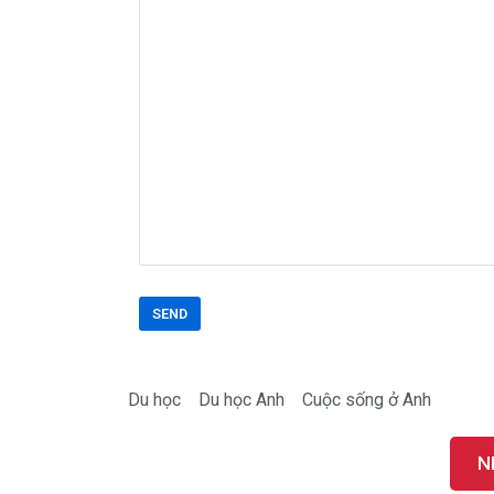
Du học
Du học Anh
Cuộc sống ở Anh
N