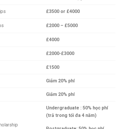
ips
£3500 or £4000
ps
£2000 – £5000
£4000
£2000-£3000
£1500
Giảm 20% phí
Giảm 20% phí
Undergraduate : 50% học phí
(trả trong tối đa 4 năm)
holarship
Postgraduate: 50% học phí