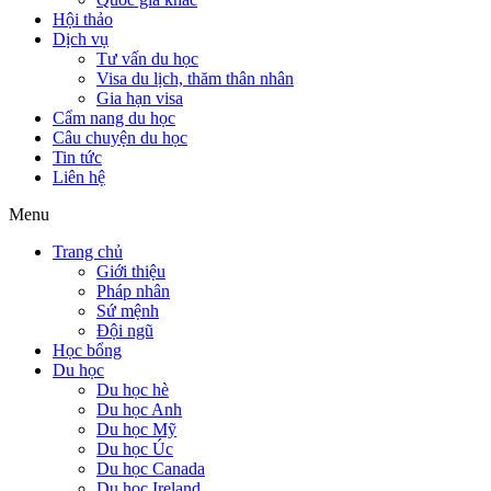
Hội thảo
Dịch vụ
Tư vấn du học
Visa du lịch, thăm thân nhân
Gia hạn visa
Cẩm nang du học
Câu chuyện du học
Tin tức
Liên hệ
Menu
Trang chủ
Giới thiệu
Pháp nhân
Sứ mệnh
Đội ngũ
Học bổng
Du học
Du học hè
Du học Anh
Du học Mỹ
Du học Úc
Du học Canada
Du học Ireland