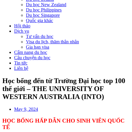
Du học New Zealand
Du học Philippines
Du học Singapore
Quốc gia khác
Hội thảo
Dịch vụ
Tư vấn du học
Visa du lịch, thăm thân nhân
Gia hạn visa
Cẩm nang du học
Câu chuyện du học
Tin tức
Liên hệ
Học bổng đến từ Trường Đại học top 100
thế giới – THE UNIVERSITY OF
WESTERN AUSTRALIA (INTO)
May 9, 2024
HỌC BỔNG HẤP DẪN CHO SINH VIÊN QUỐC
TẾ