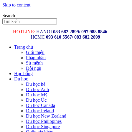
Skip to content
Search
HOTLINE:
HANOI
083 682 2899/
097 988 8846
HCMC
093 610 5567/ 083 682 2899
Trang chủ
Giới thiệu
Pháp nhân
Sứ mệnh
Đội ngũ
Học bổng
Du học
Du học hè
Du học Anh
Du học Mỹ
Du học Úc
Du học Canada
Du học Ireland
Du học New Zealand
Du học Philippines
Du học Singapore
Quốc gia khác