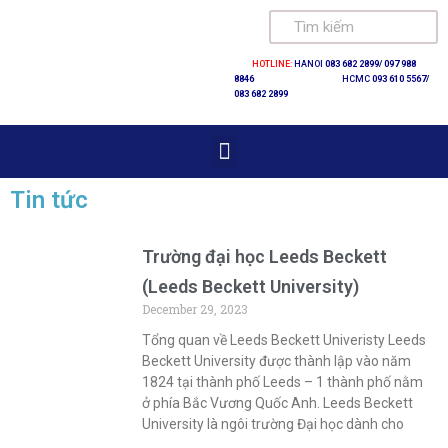
Skip
HOTLINE:
HANOI
083 682 2899/
097 988
to
8846
HCMC
093 610 5567/
083 682 2899
content
Tin tức
Trường đại học Leeds Beckett
(Leeds Beckett University)
December 29, 2023
Tổng quan về Leeds Beckett Univeristy Leeds
Beckett University được thành lập vào năm
1824 tại thành phố Leeds – 1 thành phố nằm
ở phía Bắc Vương Quốc Anh. Leeds Beckett
University là ngôi trường Đại học dành cho