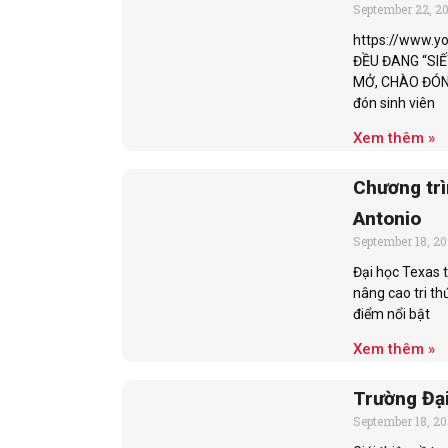
September 22, 2
https://www.
ĐỀU ĐANG “SI
MỞ, CHÀO ĐÓN 
đón sinh viên
Xem thêm »
Chương trì
Antonio
September 18, 2
Đại học Texas 
nâng cao tri th
điểm nổi bật
Xem thêm »
Trường Đạ
September 18, 2