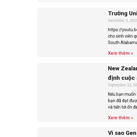
Trường Uni
December 3, 202
https://youtu.
cho sinh viên q
South Alabama 
Xem thêm »
New Zealan
định cuộc
September 22, 2
Nếu bạn muốn l
bạn đã đạt đượ
và tiến tới ổn đ
Xem thêm »
Vì sao Gen