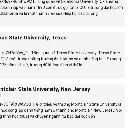
.be/Nq9xR6mhw9M I. Tổng quan về Oklahoma University Oklahoma
 thành lập vào năm 1890 còn được gọi tắt là OU, là trường đại học lớn
Oklahoma và là một thành viên của Hiệp hội các trường
as State University, Texas
5
be/pZN7oIYcn_E I. Tổng quan về Texas State University Texas State
T) là một trong những trường đại học lớn và danh tiếng tại tiểu bang
125 năm lịch sử, trường đã khẳng định vị thế là
tclair State University, New Jersey
5
e/3OF9FXWAVJQ 1. Giới thiệu về trường Montclair State University là
 học công lập danh tiếng nằm ở thành phố Montclair, New Jersey. Với
 trình học thuật và chuyên ngành, từ bậc đại học đến