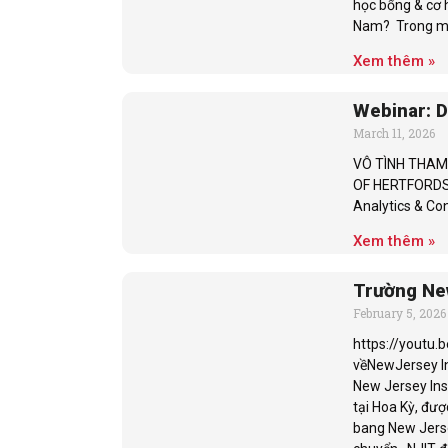
học bổng & cơ h
Nam? Trong một
Xem thêm »
Webinar: 
March 11, 2026
VÔ TÌNH THAM
OF HERTFORDSH
Analytics & Con
Xem thêm »
Trường New
February 5, 2026
https://youtu.
vềNewJersey In
New Jersey Ins
tại Hoa Kỳ, đượ
bang New Jerse