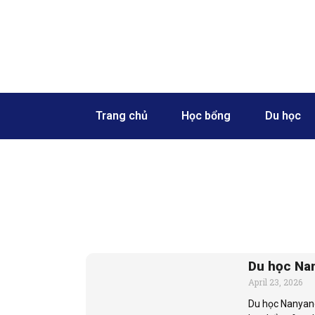
Skip
to
content
Trang chủ
Học bổng
Du học
Du học Nan
April 23, 2026
Du học Nanyang