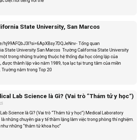
c biệt nổi tiếng với thế
ifornia State University, San Marcos
.be/hj99AFQbJ3I?si=6ApXBsy7DQJeNnv- Tổng quan
ia State University San Marcos Trường California State University
một trong những trường thuộc hệ thống đại học công lập của
, được thành lập vào năm 1989, tọa lạc tại trung tâm của miền
. Trường nằm trong Top 20
cal Lab Science là Gì? (Vai trò “Thám tử y học”)
25
Lab Science là Gì? (Vai trò “Thám tử y học”) Medical Laboratory
 là những chuyên gia y tế thầm lặng làm việc trong phòng thí nghiệm.
ò như những “thám tử khoa học”