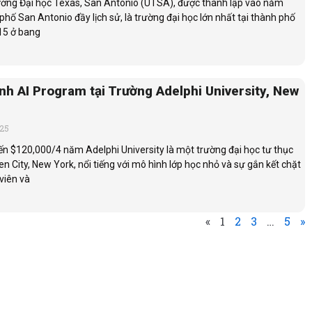
trường Đại học Texas, San Antonio (UTSA), được thành lập vào năm
phố San Antonio đầy lịch sử, là trường đại học lớn nhất tại thành phố
 15 ở bang
nh AI Program tại Trường Adelphi University, New
025
ến $120,000/4 năm Adelphi University là một trường đại học tư thục
den City, New York, nổi tiếng với mô hình lớp học nhỏ và sự gắn kết chặt
viên và
«
1
2
3
…
5
»