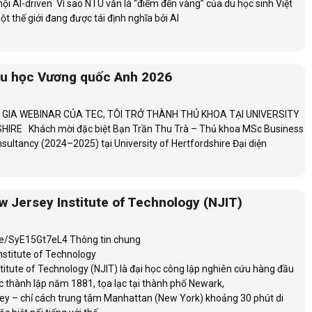
ội AI-driven Vì sao NTU vẫn là “điểm đến vàng” của du học sinh Việt
 thế giới đang được tái định nghĩa bởi AI
Du học Vương quốc Anh 2026
 GIA WEBINAR CỦA TEC, TÔI TRỞ THÀNH THỦ KHOA TẠI UNIVERSITY
IRE Khách mời đặc biệt Bạn Trần Thu Trà – Thủ khoa MSc Business
sultancy (2024–2025) tại University of Hertfordshire Đại diện
 Jersey Institute of Technology (NJIT)
be/SyE15Gt7eL4 Thông tin chung
stitute of Technology
titute of Technology (NJIT) là đại học công lập nghiên cứu hàng đầu
c thành lập năm 1881, tọa lạc tại thành phố Newark,
y – chỉ cách trung tâm Manhattan (New York) khoảng 30 phút di