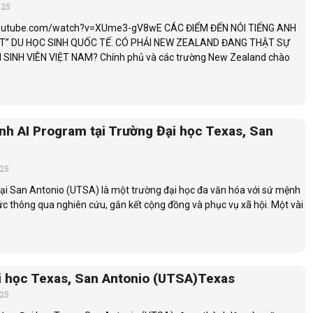
025
youtube.com/watch?v=XUme3-gV8wE CÁC ĐIỂM ĐẾN NÓI TIẾNG ANH
ẾT” DU HỌC SINH QUỐC TẾ. CÓ PHẢI NEW ZEALAND ĐANG THẬT SỰ
SINH VIÊN VIỆT NAM? Chính phủ và các trường New Zealand chào
nh AI Program tại Trường Đại học Texas, San
025
tại San Antonio (UTSA) là một trường đại học đa văn hóa với sứ mệnh
ức thông qua nghiên cứu, gắn kết cộng đồng và phục vụ xã hội. Một vài
i học Texas, San Antonio (UTSA)Texas
025