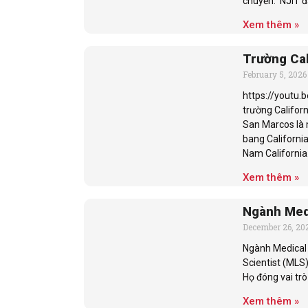
chuyển. NJIT đặ
Xem thêm »
Trường Cal
February 5, 2026
https://youtu
trường Californ
San Marcos là 
bang California
Nam California
Xem thêm »
Ngành Medi
December 26, 20
Ngành Medical 
Scientist (MLS)
Họ đóng vai tr
Xem thêm »