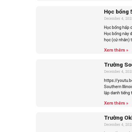
Học bổng 5
December 4, 202
Học bổng hấp d
Học bổng này d
học (cử nhân) t
Xem thêm »
Trường Sout
December 4, 202
https://youtu.b
Southern Illino
lập danh tiếng 
Xem thêm »
Trường Ok
December 4, 202