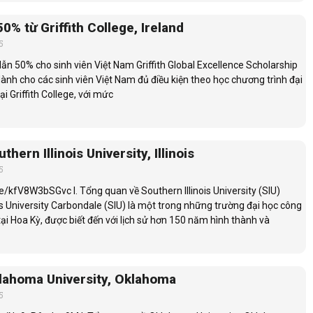
0% từ Griffith College, Ireland
5
ẫn 50% cho sinh viên Việt Nam Griffith Global Excellence Scholarship
ành cho các sinh viên Việt Nam đủ điều kiện theo học chương trình đại
ại Griffith College, với mức
hern Illinois University, Illinois
5
e/kfV8W3bSGvc I. Tổng quan về Southern Illinois University (SIU)
is University Carbondale (SIU) là một trong những trường đại học công
tại Hoa Kỳ, được biết đến với lịch sử hơn 150 năm hình thành và
lahoma University, Oklahoma
5