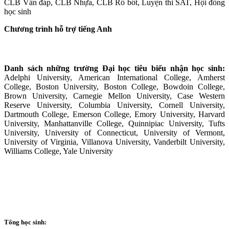
CLB Vấn đáp, CLB Nhựa, CLB Rô bốt, Luyện thi SAT, Hội đồng
học sinh
Chương trình hỗ trợ tiếng Anh
Danh sách những trường Đại học tiêu biểu nhận học sinh:
Adelphi University, American International College, Amherst
College, Boston University, Boston College, Bowdoin College,
Brown University, Carnegie Mellon University, Case Western
Reserve University, Columbia University, Cornell University,
Dartmouth College,
Emerson College, Emory University, Harvard
University, Manhattanville College, Quinnipiac University, Tufts
University, University of Connecticut, University of Vermont,
University of Virginia, Villanova University, Vanderbilt University,
Williams College, Yale University
Tổng học sinh: