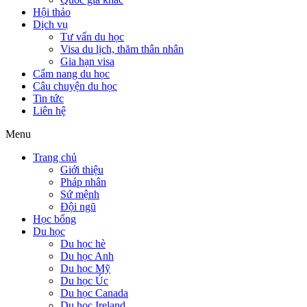
Hội thảo
Dịch vụ
Tư vấn du học
Visa du lịch, thăm thân nhân
Gia hạn visa
Cẩm nang du học
Câu chuyện du học
Tin tức
Liên hệ
Menu
Trang chủ
Giới thiệu
Pháp nhân
Sứ mệnh
Đội ngũ
Học bổng
Du học
Du học hè
Du học Anh
Du học Mỹ
Du học Úc
Du học Canada
Du học Ireland