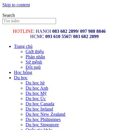
Skip to content
Search
HOTLINE:
HANOI
083 682 2899/
097 988 8846
HCMC
093 610 5567/ 083 682 2899
Trang chủ
Giới thiệu
Pháp nhân
Sứ mệnh
Đội ngũ
Học bổng
Du học
Du học hè
Du học Anh
Du học Mỹ
Du học Úc
Du học Canada
Du học Ireland
Du học New Zealand
Du học Philippines
Du học Singapore
Quốc gia khác