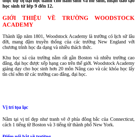
thục dự bị đại học dành cho nam sinh và nữ sinh, nhận đào tạo
học sinh từ lớp 9 đến 12.
GIỚI THIỆU VỀ TRƯỜNG WOODSTOCK
ACADEMY
Thành lập năm 1801, Woodstock Academy là trường có lịch sử lâu
đời, mang đậm truyền thống của các trường New England với
chương trình học đa dạng và nhiều thách thức.
Khu học xá của trường nằm rất gần Boston và nhiều trường cao
đẳng, đại học được xếp hạng cao trên thế giới. Woodstock Academy
giảng dạy cho học sinh hơn 20 môn Nâng cao và các khóa học lấy
tín chỉ sớm từ các trường cao đẳng, đại học.
Vị trí tọa lạc
Nằm tại vị trí đẹp như tranh vẽ ở phía đông bắc của Connecticut,
cách 1 tiếng từ Boston và 3 tiếng từ thành phố New York.
Điểm nổi bật về trường