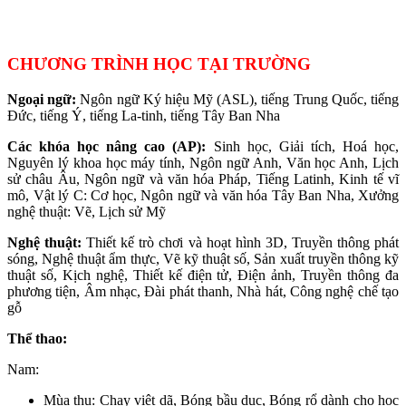
CHƯƠNG TRÌNH HỌC TẠI TRƯỜNG
Ngoại ngữ:
Ngôn ngữ Ký hiệu Mỹ (ASL), tiếng Trung Quốc, tiếng
Đức, tiếng Ý, tiếng La-tinh, tiếng Tây Ban Nha
Các khóa học nâng cao (AP):
Sinh học, Giải tích, Hoá học,
Nguyên lý khoa học máy tính, Ngôn ngữ Anh, Văn học Anh, Lịch
sử châu Âu, Ngôn ngữ và văn hóa Pháp, Tiếng Latinh, Kinh tế vĩ
mô, Vật lý C: Cơ học, Ngôn ngữ và văn hóa Tây Ban Nha, Xưởng
nghệ thuật: Vẽ, Lịch sử Mỹ
Nghệ thuật:
Thiết kế trò chơi và hoạt hình 3D, Truyền thông phát
sóng, Nghệ thuật ẩm thực, Vẽ kỹ thuật số, Sản xuất truyền thông kỹ
thuật số, Kịch nghệ, Thiết kế điện tử, Điện ảnh, Truyền thông đa
phương tiện, Âm nhạc, Đài phát thanh, Nhà hát, Công nghệ chế tạo
gỗ
Thể thao:
Nam:
Mùa thu: Chạy việt dã, Bóng bầu dục, Bóng rổ dành cho học