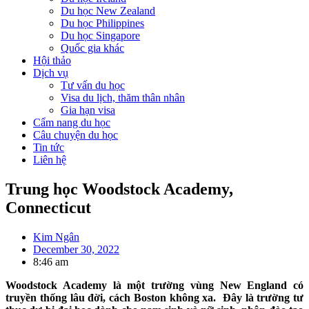
Du học New Zealand
Du học Philippines
Du học Singapore
Quốc gia khác
Hội thảo
Dịch vụ
Tư vấn du học
Visa du lịch, thăm thân nhân
Gia hạn visa
Cẩm nang du học
Câu chuyện du học
Tin tức
Liên hệ
Trung học Woodstock Academy,
Connecticut
Kim Ngân
December 30, 2022
8:46 am
Woodstock Academy là một trường vùng New England có
truyền thống lâu đời, cách Boston không xa. Đây là trường tư