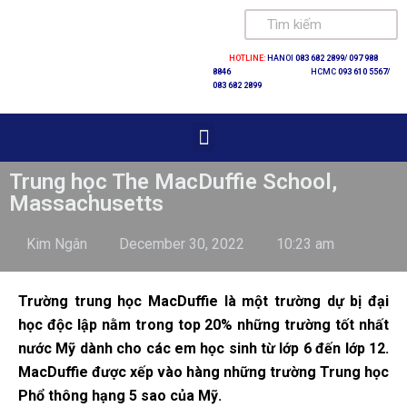
Skip
HOTLINE:
HANOI
083 682 2899/
097 988
to
8846
HCMC
093 610 5567/
083 682 2899
content
Trung học The MacDuffie School,
Massachusetts
Kim Ngân
December 30, 2022
10:23 am
Trường trung học MacDuffie là một trường dự bị đại
học độc lập nằm trong top 20% những trường tốt nhất
nước Mỹ dành cho các em học sinh từ lớp 6 đến lớp 12.
MacDuffie được xếp vào hàng những trường Trung học
Phổ thông hạng 5 sao của Mỹ.