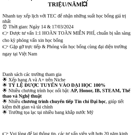
TRIỆU/NĂM
💥
Nhanh tay xếp lịch với TEC để nhận những suất học bổng giá trị
nhất
⏰ Thời gian: Ngày 14 & 17/03/2024
👉 Được tư vấn 1:1 HOÀN TOÀN MIỄN PHÍ, chuẩn bị sẵn sàng
cho kỳ phỏng vấn xin học bổng
👉 Gặp gỡ trực tiếp & Phỏng vấn học bổng cùng đại diện trường
ngay tại Việt Nam
Danh sách các trường tham gia
🌟 Xếp hạng A và A+ trên Niche
🌟
TỶ LỆ ĐƯỢC TUYỂN VÀO ĐẠI HỌC 100%
🌟 Nhiều chương trình học nổi bật:
AP, Honor, IB, STEAM, Thể
thao và Nghệ thuật
🌟 Nhiều
chương trình chuyển tiếp Tín chỉ Đại học
, giúp tiết
kiệm thời gian và tài chính
🌟 Trường tọa lạc tại nhiều bang khắp nước Mỹ
👉
Vui lòng để lại thông tin, các tư vấn viên với hơn 20 năm kinh