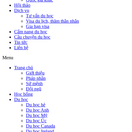
Hội thảo
Dịch vụ
Tư vấn du học
Visa du lịch, thăm thân nhân
Gia hạn visa
Cẩm nang du học
Câu chuyện du học
Tin tức
Liên hệ
Menu
Trang chủ
Giới thiệu
Pháp nhân
Sứ mệnh
Đội ngũ
Học bổng
Du học
Du học hè
Du học Anh
Du học Mỹ
Du học Úc
Du học Canada
Du học Ireland