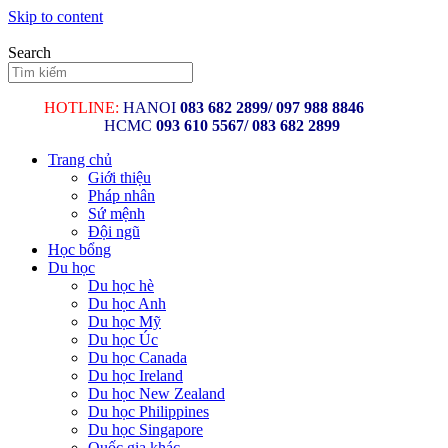
Skip to content
Search
HOTLINE:
HANOI
083 682 2899/
097 988 8846
HCMC
093 610 5567/ 083 682 2899
Trang chủ
Giới thiệu
Pháp nhân
Sứ mệnh
Đội ngũ
Học bổng
Du học
Du học hè
Du học Anh
Du học Mỹ
Du học Úc
Du học Canada
Du học Ireland
Du học New Zealand
Du học Philippines
Du học Singapore
Quốc gia khác