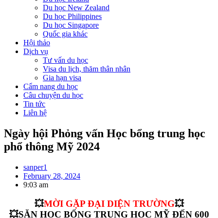
Du học New Zealand
Du học Philippines
Du học Singapore
Quốc gia khác
Hội thảo
Dịch vụ
Tư vấn du học
Visa du lịch, thăm thân nhân
Gia hạn visa
Cẩm nang du học
Câu chuyện du học
Tin tức
Liên hệ
Ngày hội Phỏng vấn Học bổng trung học
phổ thông Mỹ 2024
sanper1
February 28, 2024
9:03 am
💥
MỜI GẶP ĐẠI DIỆN TRƯỜNG
💥
💥
SĂN HỌC BỔNG TRUNG HỌC MỸ ĐẾN 600