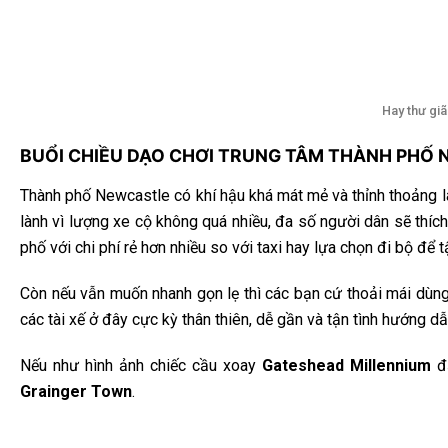
Hay thư gi
BUỔI CHIỀU DẠO CHƠI TRUNG TÂM THÀNH PHỐ 
Thành phố Newcastle có khí hậu khá mát mẻ và thỉnh thoảng là 
lành vì lượng xe cộ không quá nhiều, đa số người dân sẽ thíc
phố với chi phí rẻ hơn nhiều so với taxi hay lựa chọn đi bộ để 
Còn nếu vẫn muốn nhanh gọn lẹ thì các bạn cứ thoải mái dùng
các tài xế ở đây cực kỳ thân thiên, dễ gần và tận tình hướng 
Nếu như hình ảnh chiếc cầu xoay
Gateshead Millennium
đặ
Grainger Town
.