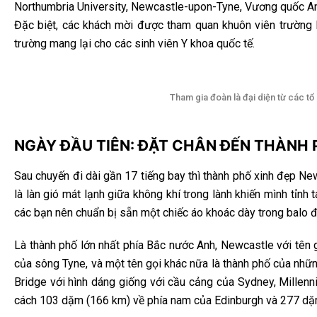
Northumbria University, Newcastle-upon-Tyne, Vương quốc A
Đặc biệt, các khách mời được tham quan khuôn viên trường 
trường mang lại cho các sinh viên Y khoa quốc tế.
Tham gia đoàn là đại diện từ các tổ
NGÀY ĐẦU TIÊN: ĐẶT CHÂN ĐẾN THÀNH
Sau chuyến đi dài gần 17 tiếng bay thì thành phố xinh đẹp N
là làn gió mát lạnh giữa không khí trong lành khiến mình tỉnh
các bạn nên chuẩn bị sẵn một chiếc áo khoác dày trong balo đ
Là thành phố lớn nhất phía Bắc nước Anh, Newcastle với tên 
của sông Tyne, và một tên gọi khác nữa là thành phố của nhữ
Bridge với hình dáng giống với cầu cảng của Sydney, Millenn
cách 103 dặm (166 km) về phía nam của Edinburgh và 277 dặm