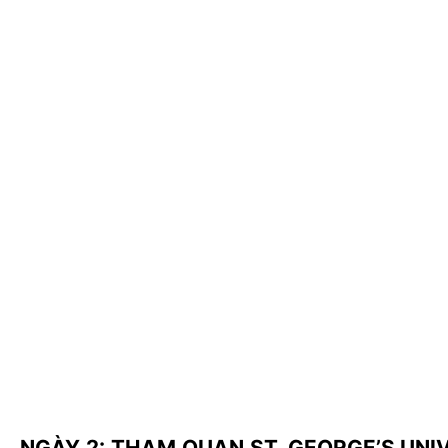
NGÀY 2: THAM QUAN ST. GEORGE’S UNI