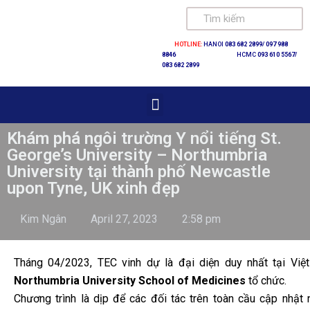
Skip
HOTLINE:
HANOI
083 682 2899/
097 988
to
8846
HCMC
093 610 5567/
083 682 2899
content
Khám phá ngôi trường Y nổi tiếng St.
George’s University – Northumbria
University tại thành phố Newcastle
upon Tyne, UK xinh đẹp
Kim Ngân
April 27, 2023
2:58 pm
Tháng 04/2023, TEC vinh dự là đại diện duy nhất tại Vi
Northumbria University School of Medicines
tổ chức.
Chương trình là dịp để các đối tác trên toàn cầu cập nhật 