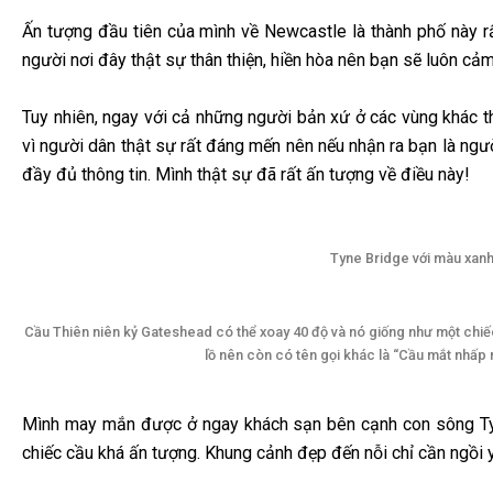
Ấn tượng đầu tiên của mình về Newcastle là thành phố này rấ
người nơi đây thật sự thân thiện, hiền hòa nên bạn sẽ luôn cả
Tuy nhiên, ngay với cả những người bản xứ ở các vùng khác t
vì người dân thật sự rất đáng mến nên nếu nhận ra bạn là ngư
đầy đủ thông tin. Mình thật sự đã rất ấn tượng về điều này!
Tyne Bridge với màu xanh
Cầu Thiên niên kỷ Gateshead có thể xoay 40 độ và nó giống như một chiế
lồ nên còn có tên gọi khác là “Cầu mắt nhấp 
Mình may mắn được ở ngay khách sạn bên cạnh con sông Ty
chiếc cầu khá ấn tượng. Khung cảnh đẹp đến nỗi chỉ cần ngồi 