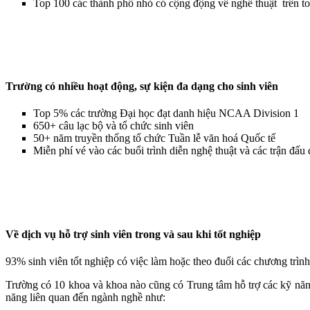
Top 100 các thành phố nhỏ có cộng động về nghề thuật trên to
Trường có nhiều hoạt động, sự kiện đa dạng cho sinh viên
Top 5% các trường Đại học đạt danh hiệu NCAA Division 1
650+ câu lạc bộ và tổ chức sinh viên
50+ năm truyền thống tổ chức Tuần lễ văn hoá Quốc tế
Miễn phí vé vào các buổi trình diễn nghệ thuật và các trận đấu
Về dịch vụ hỗ trợ sinh viên trong và sau khi tốt nghiệp
93% sinh viên tốt nghiệp có việc làm hoặc theo đuổi các chương trình
Trường có 10 khoa và khoa nào cũng có Trung tâm hỗ trợ các kỹ năng 
năng liên quan đến ngành nghề như: