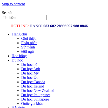
Skip to content
Search
HOTLINE:
HANOI
083 682 2899/
097 988
Trang chủ
Giới thiệu
Pháp nhân
Sứ mệnh
Đội ngũ
Học bổng
Du học
Du học hè
Du học Anh
Du học Mỹ
Du học Úc
Du học Canada
Du học Ireland
Du học New Zealand
Du học Philippines
Du học Singapore
Quốc gia khác
Hội thảo