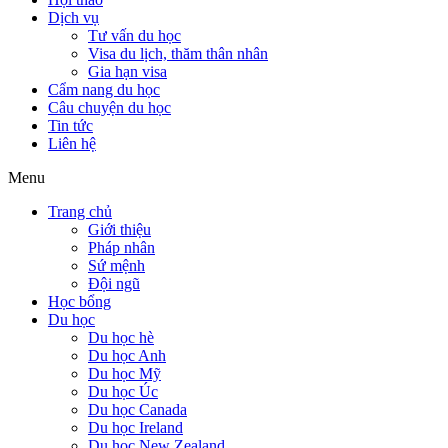
Dịch vụ
Tư vấn du học
Visa du lịch, thăm thân nhân
Gia hạn visa
Cẩm nang du học
Câu chuyện du học
Tin tức
Liên hệ
Menu
Trang chủ
Giới thiệu
Pháp nhân
Sứ mệnh
Đội ngũ
Học bổng
Du học
Du học hè
Du học Anh
Du học Mỹ
Du học Úc
Du học Canada
Du học Ireland
Du học New Zealand