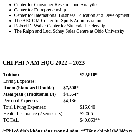
Center for Consumer Research and Analytics
Center for Entrepreneurship
Center for International Business Education and Development
The AECOM Center for Sports Administration
Robert D. Walter Center for Strategic Leadership
The Ralph and Luci Schey Sales Centre at Ohio University
CHI PHÍ NĂM HỌC 2022 – 2023
Tuition:
$22,810
*
Living Expenses:
Room (Standard Double)
$7,308
*
Meal plan (Traditional 14)
$4,554
*
Personal Expenses
$4,186
Total Living Expenses:
$16,048
Health Insuarance (2 semesters)
$2,005
TOTAL
$40,863
**
(*Phí cố định không tăng trong 4 năm, **Tổng chi phí thể hiện tr