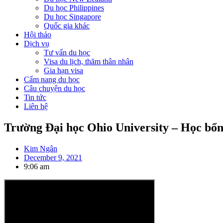
Du học Philippines
Du học Singapore
Quốc gia khác
Hội thảo
Dịch vụ
Tư vấn du học
Visa du lịch, thăm thân nhân
Gia hạn visa
Cẩm nang du học
Câu chuyện du học
Tin tức
Liên hệ
Trường Đại học Ohio University – Học bổ
Kim Ngân
December 9, 2021
9:06 am