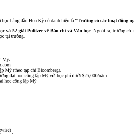
ại học hàng đầu Hoa Kỳ có danh hiệu là
“Trường có các hoạt động n
ọc và 52 giải Pulitzer về Báo chí và Văn học
. Ngoài ra, trường có
c tại trường.
ớc Mỹ.
an.com
lập Mỹ (theo tạp chí Bloomberg).
rường đại học công lập Mỹ với học phí dưới $25,000/năm
đại học công lập Mỹ
ewise)