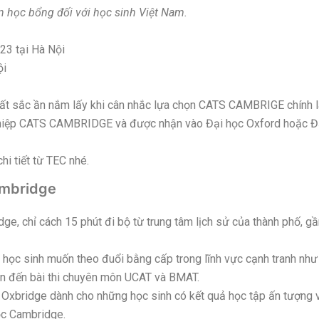
ấn học bổng đối với học sinh Việt Nam.
23 tại Hà Nội
ội
uất sắc ần nắm lấy khi cân nhắc lựa chọn CATS CAMBRIGE chính là
nghiệp CATS CAMBRIDGE và được nhận vào Đại học Oxford hoặc Đ
i tiết từ TEC nhé.
ambridge
ge, chỉ cách 15 phút đi bộ từ trung tâm lịch sử của thành phố, 
 học sinh muốn theo đuổi bằng cấp trong lĩnh vực cạnh tranh như l
an đến bài thi chuyên môn UCAT và BMAT.
 Oxbridge dành cho những học sinh có kết quả học tập ấn tượng 
ọc Cambridge.