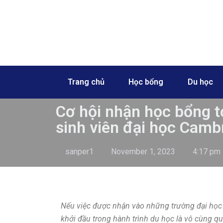
Skip
to
content
Trang chủ
Học bổng
Du học
Cơ hội nhận học bổng t
sinh viên đại học Cambr
sanper1
November 1, 2023
4:17 pm
Nếu việc được nhận vào những trường đại học 
khởi đầu trong hành trình du học là vô cùng q