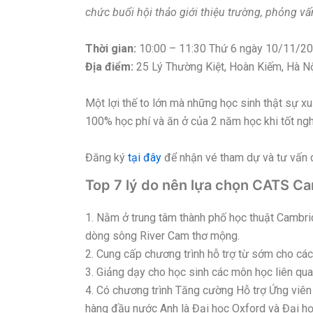
chức buổi hội thảo giới thiệu trường, phỏng v
Thời gian:
10:00 – 11:30 Thứ 6 ngày 10/11/20
Địa điểm:
25 Lý Thường Kiệt, Hoàn Kiếm, Hà N
Một lợi thế to lớn mà những học sinh thật sự x
100% học phí và ăn ở của 2 năm học khi tốt 
Đăng ký
tại đây
để nhận vé tham dự và tư vấn ch
Top 7 lý do nên lựa chọn CATS C
1. Nằm ở trung tâm thành phố học thuật Cambrid
dòng sông River Cam thơ mộng.
2. Cung cấp chương trình hỗ trợ từ sớm cho các
3. Giảng dạy cho học sinh các môn học liên qu
4. Có chương trình Tăng cường Hỗ trợ Ứng viên
hàng đầu nước Anh là Đại học Oxford và Đại h