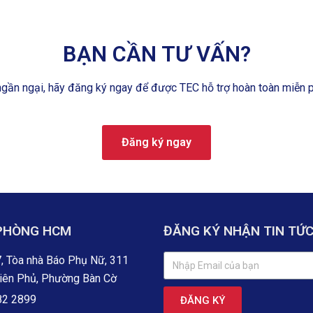
BẠN CẦN TƯ VẤN?
gần ngại, hãy đăng ký ngay để được TEC hỗ trợ hoàn toàn miễn p
Đăng ký ngay
PHÒNG HCM
ĐĂNG KÝ NHẬN TIN TỨ
, Tòa nhà Báo Phụ Nữ, 311
iên Phủ, Phường Bàn Cờ
82 2899
ĐĂNG KÝ