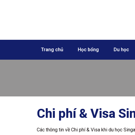
Skip
to
content
Trang chủ
Học bổng
Du học
Chi phí & Visa S
Các thông tin về Chi phí & Visa khi du học Sing