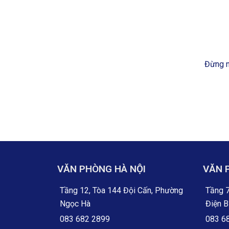
Đừng n
VĂN PHÒNG HÀ NỘI
VĂN 
Tầng 12, Tòa 144 Đội Cấn, Phường
Tầng 7
Ngọc Hà
Điện B
083 682 2899
083 6