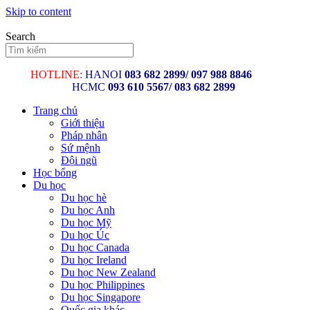
Skip to content
Search
HOTLINE:
HANOI
083 682 2899/
097 988 8846
HCMC
093 610 5567/ 083 682 2899
Trang chủ
Giới thiệu
Pháp nhân
Sứ mệnh
Đội ngũ
Học bổng
Du học
Du học hè
Du học Anh
Du học Mỹ
Du học Úc
Du học Canada
Du học Ireland
Du học New Zealand
Du học Philippines
Du học Singapore
Quốc gia khác