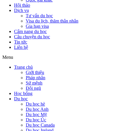
Hội thảo
Dịch vụ
Tư vấn du học
Visa du lịch, thăm thân nhân
Gia hạn visa
Cẩm nang du học
Câu chuyện du học
Tin tức
Liên hệ
Menu
Trang chủ
Giới thiệu
Pháp nhân
Sứ mệnh
Đội ngũ
Học bổng
Du học
Du học hè
Du học Anh
Du học Mỹ
Du học Úc
Du học Canada
Du học Ireland