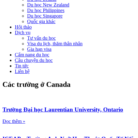
Du học New Zealand
Du học Philippines
Du học Singapore
Quốc gia khác
Hội thảo
Dịch vụ
Tư vấn du học
Visa du lịch, thăm thân nhân
Gia hạn visa
Cẩm nang du học
Câu chuyện du học
Tin tức
Liên hệ
Các trường ở Canada
Trường Đại học Laurentian University, Ontario
Đọc thêm »