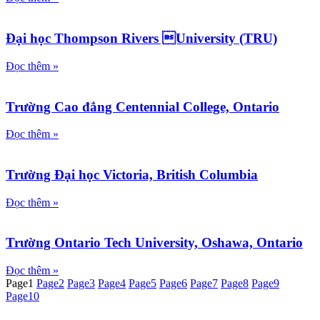
Đại học Thompson Rivers University (TRU)
Đọc thêm »
Trường Cao đẳng Centennial College, Ontario
Đọc thêm »
Trường Đại học Victoria, British Columbia
Đọc thêm »
Trường Ontario Tech University, Oshawa, Ontario
Đọc thêm »
Page
1
Page
2
Page
3
Page
4
Page
5
Page
6
Page
7
Page
8
Page
9
Page
10